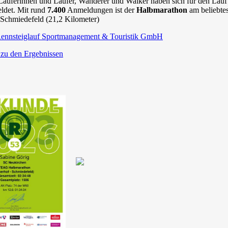
äuferinnen und Läufer, Wanderer und Walker haben sich für den La
eldet. Mit rund
7.400
Anmeldungen ist der
Halbmarathon
am beliebte
Schmiedefeld (21,2 Kilometer)
ennsteiglauf Sportmanagement & Touristik GmbH
 zu den Ergebnissen