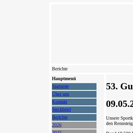
Berichte
Hauptmenü
53. Gu
Startseite
Über uns
09.05.
Kontakt
Steckbrief
Berichte
Unsere Sport
den Rennsteigl
2026
2025