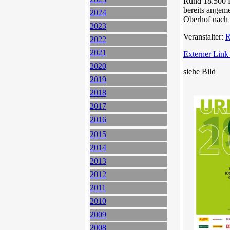
Rund 18.500 L
bereits angem
2024
Oberhof nach 
2023
Veranstalter:
R
2022
2021
Externer Link
2020
siehe Bild
2019
2018
2017
2016
2015
2014
2013
2012
2011
2010
2009
2008