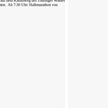
uf auf dem Kammweg des Thüringer Waldes
sten. Ab 7:30 Uhr: Halbmarathon von