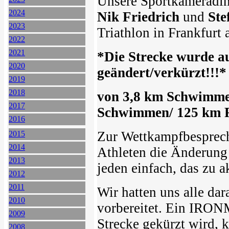
Unsere Sportkameradi
2024
Nik Friedrich
und
Ste
2023
Triathlon in Frankfurt
2022
2021
*Die Strecke wurde a
2020
geändert/verkürzt!!!*
2019
2018
von 3,8 km Schwimme
2017
Schwimmen/ 125 km R
2016
Zur Wettkampfbesprech
2015
2014
Athleten die Änderung
2013
jeden einfach, das zu 
2012
2011
Wir hatten uns alle dar
2010
vorbereitet. Ein IRON
2009
Strecke gekürzt wird, 
2008