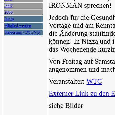
IRONMAN sprechen!
2007
2006
Jedoch für die Gesundh
Intern
Vortage und am Rennta
Mitglied werden
die Änderung stattfin
Impressum / DSGVO
können! In Nizza und 
das Wochenende kurzfri
Von Freitag auf Samsta
angenommen und machte
Veranstalter:
WTC
Externer Link zu den 
siehe Bilder