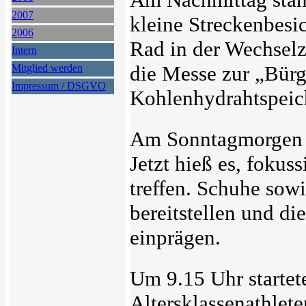
2007
kleine Streckenbesi
2006
Rad in der Wechselz
Intern
die Messe zur „Bürg
Mitglied werden
Impressum / DSGVO
Kohlenhydrahtspeich
Am Sonntagmorgen ö
Jetzt hieß es, fokuss
treffen. Schuhe sow
bereitstellen und d
einprägen.
Um 9.15 Uhr startete
Altersklassenathlete