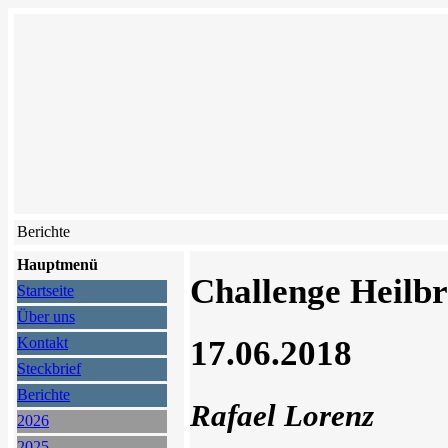
Berichte
Hauptmenü
Challenge Heilb
Startseite
Über uns
17.06.2018
Kontakt
Steckbrief
Berichte
Rafael Lorenz
2026
2025