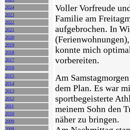
Voller Vorfreude un
2024
2023
Familie am Freitag
2022
aufgebrochen. In Wil
2021
(Ferienwohnungen)
2020
2019
konnte mich optima
2018
vorbereiten.
2017
2016
Am Samstagmorgen s
2015
2014
dem Plan. Es war mir
2013
sportbegeisterte At
2012
2011
meinem Sohn den Tr
2010
näher zu bringen.
2009
Am Nachmittag stan
2008