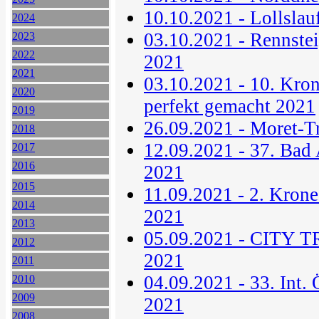
10.10.2021 - Lollslau
2024
03.10.2021 - Rennst
2023
2022
2021
2021
03.10.2021 - 10. Kro
2020
perfekt gemacht 2021
2019
26.09.2021 - Moret-T
2018
12.09.2021 - 37. Bad 
2017
2016
2021
2015
11.09.2021 - 2. Krone
2014
2021
2013
05.09.2021 - CITY 
2012
2021
2011
04.09.2021 - 33. Int. 
2010
2009
2021
2008